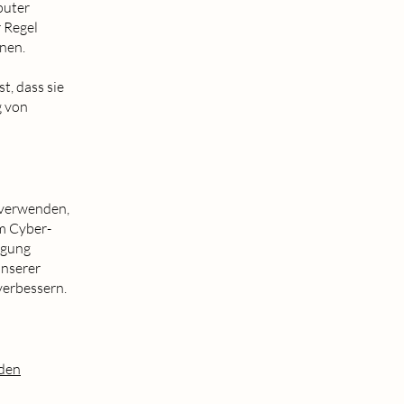
puter
 Regel
nen.
t, dass sie
g von
 verwenden,
um Cyber-
ügung
unserer
verbessern.
rden