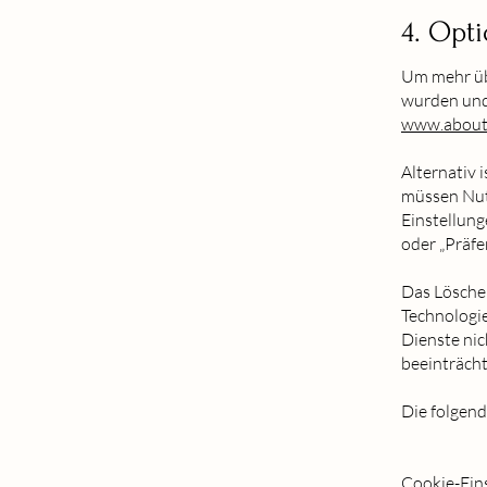
4. Opt
Um mehr übe
wurden und 
www.aboutc
Alternativ 
müssen Nut
Einstellun
oder „Präfe
Das Löschen
Technologi
Dienste nic
beeinträcht
Die folgend
Cookie-Eins