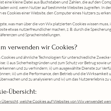
ist eine kleine Datei aus Buchstaben und Zahlen, die auf den Com
laden wird, wenn Nutzer auf bestimmte Websites zugreifen. In der
n es Cookies einer Website, den Computer eines Nutzers zu erken
ste, was man über die von Wix platzierten Cookies wissen muss, is
ite etwas nutzerfreundlicher machen, z. B. durch die Speicherun
äferenzen und Spracheinstellungen.
um verwenden wir Cookies?
 Cookies und ähnliche Technologien für unterschiedliche Zwecke
ise: i) aus Sicherheitsgründen und zum Schutz vor Betrug sowie 
 erkennen und zu verhindern; ii) um ausgewählte Dienste zur Verf
können; iii) um die Performance, den Betrieb und die Wirksamkeit 
überwachen und zu analysieren und iv) um das Nutzererlebnis zu 
kie-Übersicht:
ne Übersicht, welche Cookies auf Websites von Wix verwendet we