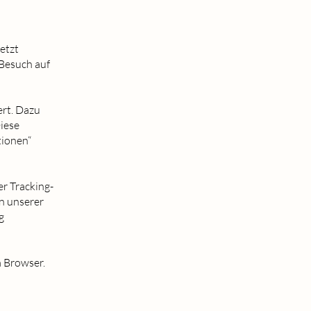
etzt
 Besuch auf
ert. Dazu
iese
tionen“
r Tracking-
n unserer
g
m Browser.